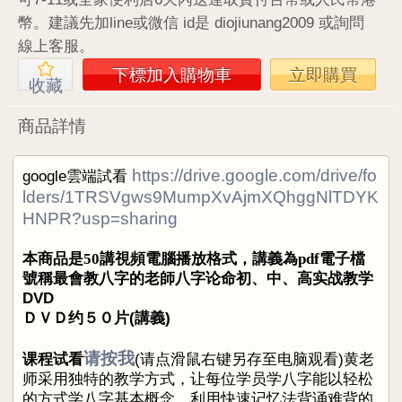
幣。建議先加line或微信 id是 diojiunang2009 或詢問
線上客服。
下標加入購物車
立即購買
收藏
商品詳情
https://drive.google.com/drive/fo
google雲端試看
lders/1TRSVgws9MumpXvAjmXQhggNlTDYK
HNPR?usp=sharing
本商品是50講視頻電腦播放格式，講義為pdf電子檔
號稱最會教八字的老師八字论命初、中、高实战
教学
DVD
ＤＶＤ约５０片(講義)
请按我
课程试看
(请点滑鼠右键另存至电脑观看)
黄老
师采用独特的教学方式，让每位学员学八字能以轻松
的方式学八字基本概念，利用快速记忆法背诵难背的