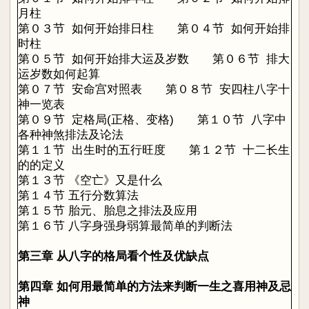
月柱
第０３节 如何开始排日柱
第０４节
如何开始排
时柱
第０５节 如何开始排大运及岁数
第０６节
排大
运岁数如何起算
第０７节 安命宫对照表
第０８节
安四柱八字十
神一览表
第０９节 定格局(正格、变格)
第１０节
八字中
各种神煞排法及论法
第１１节 出生时的五行旺度
第１２节
十二长生
的的定义
第１３节 《空亡》又是什么
第１４节 五行分数算法
第１５节 胎元、胎息之排法及应用
第１６节 八字身强身弱算最简单的判断法
第三章 从八字的格局看个性及优缺点
第四章 如何用最简单的方法来判断一生之喜用神及忌
神