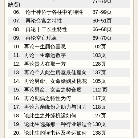
77~79页
缺点)
06、 论十神位于各柱中的特性
87~99页
07、 再论命宫之特性
50~51页
08、 再论十二长生特性
66~68页
09、 再论空亡现象
69~70页
10、再论一生颜色喜忌
102页
11
、
再论一生幸运数字
103页
12、再论贵人在那一方
128页
13
、
再论个人此生房屋最佳座向
137页
14、再论男命、女命婚姻及桃花
105页
15
、
再论男命、女命之契合度
112 页
16、再论配偶之特性为何
117页
17
、
再论六亲缘份之助力与阻力
118页
18、论此生之外缘机运如何
127页
19
、
论此生选择那一种行业最适合
130页
20、论此生的读书运及考运如何
138页