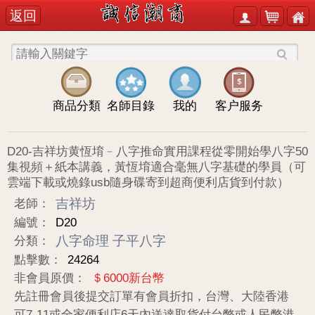
返回
商品分類
名師目錄
我的
客户服务
D20-吉祥坊黄恆堉﹣八字推命實用課程從零開始學八字50
集視頻＋紙本講義，黃恆堉適合毫無八字基礎的學員（可
雲端下載或燒錄usb隨身碟寄到超商便利店貨到付款）
吉祥坊
老師：
編號：
D20
八字命理
子平八字
分類：
點擊數：
24264
非會員原價：
＄6000新台幣
先註冊會員後提交訂單有會員折扣，台灣、大陸香港
可7-11或全家便利店6天內送達取貨付台幣或人民幣港