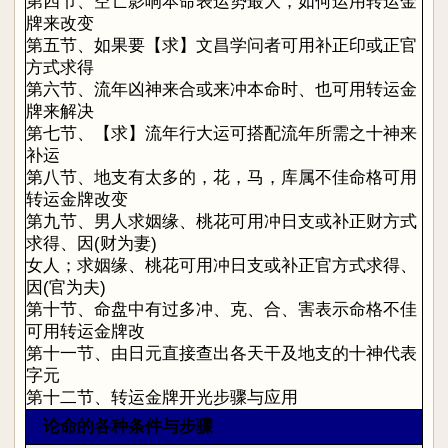
第四节、空亡影响本命表运势最大，如何运用转运金
牌来改变
第五节、如果要【求】文昌学问者可用补正印或正官
方式求得
第六节、流年凶神来合或来冲本命时、也可用转运金
牌来解决
第七节、【求】流年行大运可搭配流年所需之十神来
补运
第八节、地支有太多的，花，马，库属不佳命格可用
转运金牌改变
第九节、男人求姻缘、桃花可用冲日支或补正财方式
求得、因(财为妻)
女人；求姻缘、桃花可用冲日支或补正官方式求得、
因(官为夫)
第十节、命盘中有过多冲、克、合、害表示命格不佳
可用转运金牌改
第十一节、由日元直接查出各天干及地支的十神代表
字元
第十二节、转运金牌开光步骤与应用
论命的各种条件与步骤