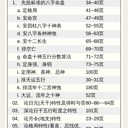
1、 先批标准的八字命盘
34~40页
a. 定格局
41~46页
b. 安命宫
47~49页
c. 安四柱八字十神表
52~55页
d. 安八字各种神煞
56~63页
e. 安十二长生
65~68页
f. 排空亡
69~70页
g. 命盘十神五行分数算法
71~72页
h. 定身强、身弱
73~75页
i. 定用神、喜神、忌神
100页
j. 排天运五行
30~31页
k. 排流年十二宫神煞
180页
l. 大运、流年之十神
52页
02、 论日元(天干)特性及得时与否
80~86~~64页
03、 深论日干五行旺度之特性
101页
04、 论月令(地支)特性
23~29页
05、 论格局特性(看喜、忌找优、