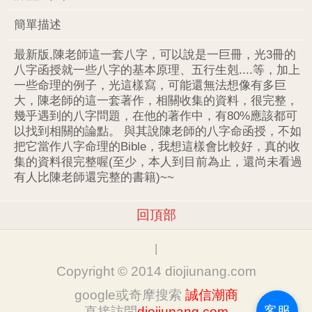
簡單描述
最新版,陳老師這一套八字，可以說是一巨冊，光3冊的
八字函授就一些八字的基本原理、五行生剋....等，加上
一些命理的例子，光這樣寫，可能還無法想像有多巨
大，陳老師的這一套著作，相關收集的資料，很完整，
幾乎遇到的八字問題，在他的著作中，有80%應該都可
以找到相關的論點。 與其說陳老師的八字命函授，不如
把它當作八字命理的Bible，我想這樣會比較好，真的收
集的資料很完整喔(至少，本人到目前為止，還尚未看過
有人比陳老師還完整的書籍)~~
回頂部
|
Copyright © 2014 diojiunang.com
google或奇摩搜索
誠信潮商
客服
直接訪問
diojiunang.com