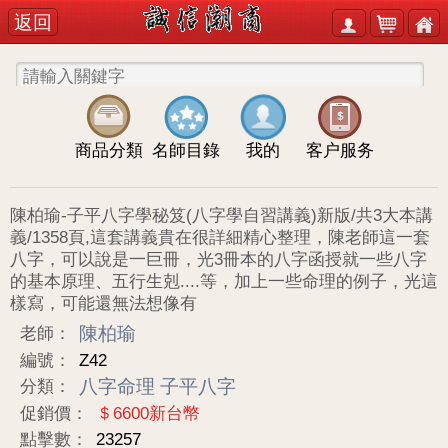
返回
商品分類
名師目錄
我的
客户服务
陳柏瑜-子平八字學秘笈(八字學自習講義)新版/共3大本講
義/1358頁,這套講義貴在很詳細精心整理，陳老師這一套
八字，可以說是一巨冊，光3冊本的八字函授就一些八字
的基本原理、五行生剋....等，加上一些命理的例子，光這
樣寫，可能還無法想像有
陳柏瑜
老師：
編號：
Z42
八字命理
子平八字
分類：
促銷價：
＄6600新台幣
點擊數：
23257