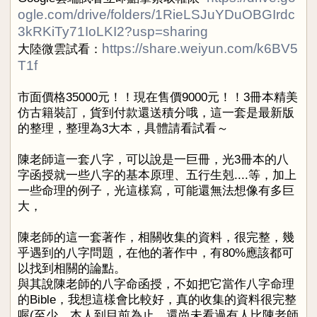
ogle.com/drive/folders/1RieLSJuYDuOBGIrdc
3kRKiTy71IoLKI2?usp=sharing
https://share.weiyun.com/k6BV5
大陸微雲試看：
T1f
市面價格35000元！！現在售價9000元！！3冊本精美
仿古籍裝訂，貨到付款還送積分哦，這一套是最新版
的整理，整理為3大本，具體請看試看～
陳老師這一套八字，可以說是一巨冊，光3冊本的八
字函授就一些八字的基本原理、五行生剋....等，加上
一些命理的例子，光這樣寫，可能還無法想像有多巨
大，
陳老師的這一套著作，相關收集的資料，很完整，幾
乎遇到的八字問題，在他的著作中，有80%應該都可
以找到相關的論點。
與其說陳老師的八字命函授，不如把它當作八字命理
的Bible，我想這樣會比較好，真的收集的資料很完整
喔(至少，本人到目前為止，還尚未看過有人比陳老師