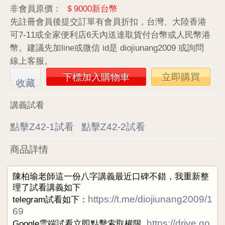
非會員原價：
＄9000新台幣
先註冊會員後提交訂單有會員折扣，台灣、大陸香港
可7-11或全家便利店6天內送達取貨付台幣或人民幣港
幣。建議先加line或微信 id是 diojiunang2009 或詢問
線上客服。
下標加入購物車
立即購買
收藏
講義試看
點擊Z42-1試看
點擊Z42-2試看
商品詳情
陳柏瑜老師這一份八字講義最近口碑不錯，我重新整
理了試看講義如下
https://t.me/diojiunang2009/1
telegram試看如下：
69
https://drive.go
Google雲端試看立即點擊索取權限