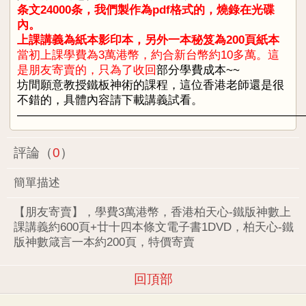
条文24000条，我們製作為pdf格式的，燒錄在光碟
內。
上課講義為紙本影印本，另外一本秘笈為200頁紙本
當初上課學費為3萬港幣，約合新台幣約10多萬。這
是朋友寄賣的，只為了收回
部分學費成本~~
坊間願意教授鐵板神術的課程，這位香港老師還是很
不錯的，具體內容請下載講義試看。
————————————————————————
評論（
0
）
簡單描述
【朋友寄賣】，學費3萬港幣，香港柏天心-鐵版神數上
課講義約600頁+廿十四本條文電子書1DVD，柏天心-鐵
版神數箴言一本約200頁，特價寄賣
回頂部