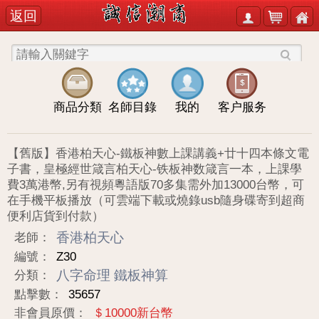
返回
商品分類
名師目錄
我的
客户服务
【舊版】香港柏天心-鐵板神數上課講義+廿十四本條文電
子書，皇極經世箴言柏天心-铁板神数箴言一本，上課學
費3萬港幣,另有視頻粵語版70多集需外加13000台幣，可
在手機平板播放（可雲端下載或燒錄usb隨身碟寄到超商
便利店貨到付款）
香港柏天心
老師：
編號：
Z30
八字命理
鐵板神算
分類：
點擊數：
35657
非會員原價：
＄10000新台幣