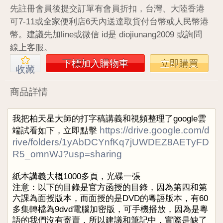
先註冊會員後提交訂單有會員折扣，台灣、大陸香港
可7-11或全家便利店6天內送達取貨付台幣或人民幣港
幣。建議先加line或微信 id是 diojiunang2009 或詢問
線上客服。
下標加入購物車
立即購買
收藏
商品詳情
我把柏天星大師的打字稿講義和視頻整理了google雲
https://drive.google.com/d
端試看如下，立即點擊
rive/folders/1yAbDCYnfKq7jUWDEZ8AETyFD
R5_omnWJ?usp=sharing
紙本講義大概1000多頁，光碟一張
注意：以下的目錄是官方函授的目錄，因為第四和第
六課為面授版本，而面授的是DVD的粵語版本，有60
多集轉檔為9dvd電腦加密版，可手機播放，因為是粵
語的我們沒有寄賣，所以建議和筆記中，實際是缺了