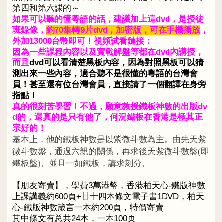
第四和第六課的～
如果可以聽的懂粵語的話，建議加上這dvd，是授徒
班錄像，
約70集轉9片dvd，加密版，可在手機播放
，
外加13000台幣即可！視頻試看鏈接：
因為一些課程內容以及實戰解盤等都在dvd內講授，
而且
dvd可以看清楚黑板內容，因為對照黑板可以猜
測出來一些內容，適合聽不是很懂的粵語的台灣會
員！甚至還有位台灣會員，直接請了一個翻譯在身旁
指點！
真的很刻苦學習！不過，願意教授鐵板神數的出版dv
d的，還真的是只有他了，何況鐵板在香港是極其正
宗好的！
基本上，他的鐵板神數是以紫微斗數為主。由先天紫
微斗數盤，通過六親的關係，再求後天紫微斗數盤(即
鐵板盤)。並且一如鐵板，講求刻分。
【朋友寄賣】，學費3萬港幣，香港柏天心-鐵版神數
上課講義約600頁+廿十四本條文電子書1DVD，柏天
心-鐵版神數箴言一本約200頁，特價寄賣
其中條文有总共24本，一本100页