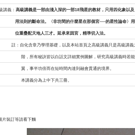
級講義：
高級講義是一部由淺入深的一部18飛星的教材，只用四化象以及
法則的斷命法。〈非坊間的什麼星在那個宮‧‧‧‧‧的星性論命〉用
重疊配天地人三才。延承來因宮，精準切入法。
：自化含章乃學理基礎，以及本站首頁之高級講義只是高級講義之
，所有秘訣皆以白話文詳細實例圖解，研究高級講義
時若能
翼，事半功倍而在短時間內達到融會貫通的境界。
本講義分為上中下共三冊
。
圖片裝訂等請看下麵