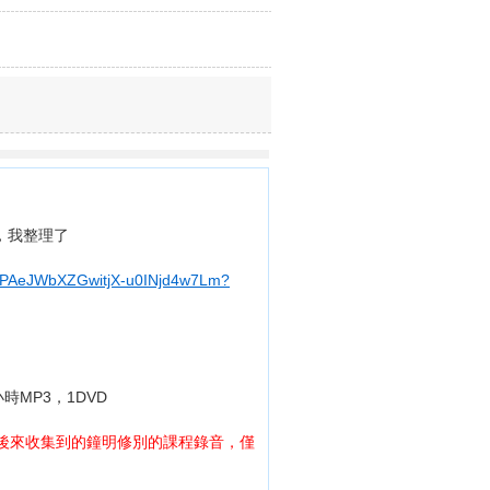
，我整理了
v2AhPAeJWbXZGwitjX-u0INjd4w7Lm?
時MP3，1DVD
後來收集到的鐘明修別的課程錄音，僅