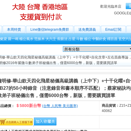
歡迎光臨本店
GOOGLE
本周特賣
Line微信telegram免費群
送免費講義
Email訂閱
粲梁
羅一鳴
楊公風水
范振木
大六壬
長眼法
占星
斗數
楊公
中醫針灸
禤百昌
玄空六
明修-華山欽天四化飛星秘儀高級講義（上中下）+十干化曜+自化含章+左右昌曲專論，一
修2016年紫微斗數弟子班秘儀出售，僅需6000台幣，新版，需要購買請單
鐘明修-華山欽天四化飛星秘儀高級講義（上中下）+十干化曜+自
+B27的50小時錄音（注意錄音和書本順序不匹配）；蔡家秘訣均
數弟子班秘儀出售，僅需6000台幣，新版，需要購買請單
＄5800新台幣
商品貨號：
Z15+Z
商品總價：
(台幣 人民幣 美元匯率)
40062