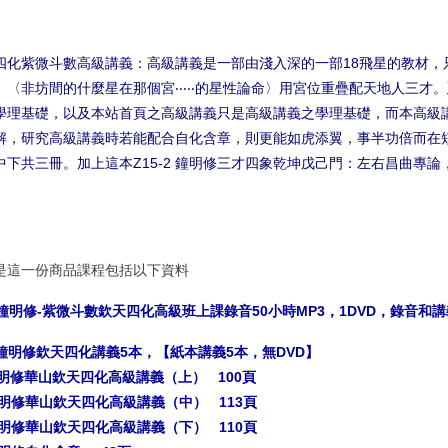
四化紫微斗數高級講義：高級講義是一部由淺入深的一部18飛星的教材，
。〈非坊間的什麼星在那個宮‧‧‧‧‧的星性論命〉用宮位重疊配天地人三
學理基礎，以及本站首頁之高級講義只是高級講義之學理基礎，而本高級
解，研究高級講義時若能配合自化含章，則更能如虎添翼，事半功倍而在
中下共三冊。加上這本Z15-2 鐘明修三才四象乾坤戊己門：左右昌曲專論
是這一份商品課程包括以下資料
7 鐘明修-紫微斗數欽天四化高級班上課錄音50小時MP3，1DVD，錄音
5 鐘明修欽天四化講義5本，【紙本講義5本，無DVD】
鐘明修華山欽天四化高級講義（上） 100頁
鐘明修華山欽天四化高級講義（中） 113頁
鐘明修華山欽天四化高級講義（下） 110頁