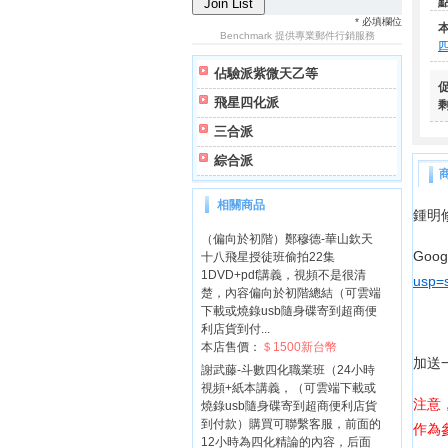
* 必填欄位
Benchmark
提供專業郵件行銷服務
佔驗派紫微天乙等
飛星四化派
三合派
綜合派
相關商品
鍾明
（偏向於初階）鄭穆德-華山欽天
Go
十八飛星授徒班偷拍22集
1DVD+pdf講義，視頻不是很清
usp=
楚，內容偏向於初階總結（可雲端
下載或燒錄usb隨身碟寄到超商便
利店貨到付...
本店售價：
＄1500新台幣
加送
謝武藤-斗數四化職業班（24小時
視頻+紙本講義，（可雲端下載或
注意
燒錄usb隨身碟寄到超商便利店貨
到付款）購買可聯繫客服，前面的
作為
12小時為四化精論的內容，后面