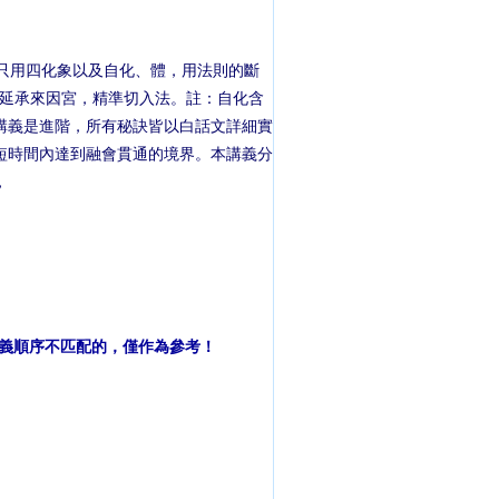
只用四化象以及自化、體，用法則的斷
才。延承來因宮，精準切入法。註：自化含
講義是進階，所有秘訣皆以白話文詳細實
短時間內達到融會貫通的境界。本講義分
，
和講義順序不匹配的，僅作為參考！