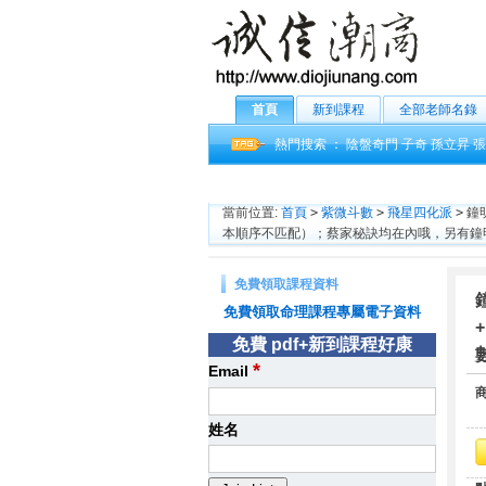
首頁
新到課程
全部老師名錄
熱門搜索 ：
陰盤奇門
子奇
孫立昇
張
當前位置:
首頁
>
紫微斗數
>
飛星四化派
>
鐘
本順序不匹配）；蔡家秘訣均在內哦，另有鐘明
免費領取課程資料
免費領取命理課程專屬電子資料
免費 pdf+新到課程好康
*
Email
姓名