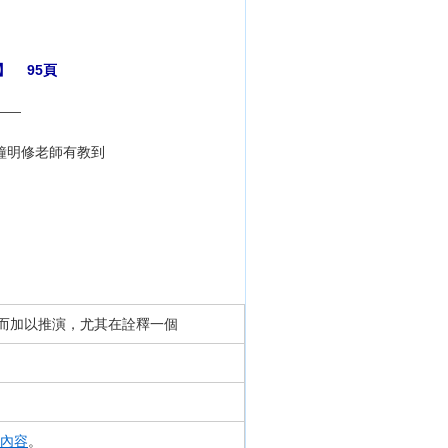
】 95頁
——
鐘明修老師有教到
而加以推演，尤其在詮釋一個
內容
。