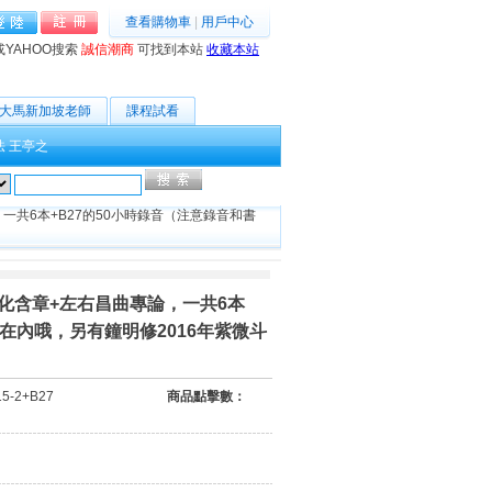
查看購物車
|
用戶中心
或YAHOO搜索
誠信潮商
可找到本站
收藏本站
大馬新加坡老師
課程試看
法
王亭之
高級搜索
共6本+B27的50小時錄音（注意錄音和書
化含章+左右昌曲專論，一共6本
在內哦，另有鐘明修2016年紫微斗
15-2+B27
商品點擊數：