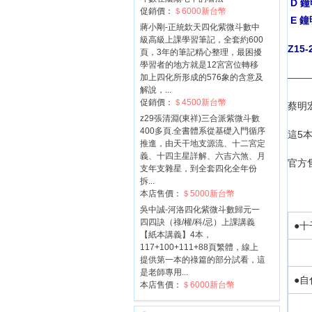
D 
促銷價：
＄6000新台幣
E 
蔣小剛-正統欽天四化紫微斗數中
級高級上課學習筆記，全套約600
Z1
頁，3年的筆記精心整理，最困擾
學習者的地方就是12宮宮位轉移
——
加上四化所形成的576象的含意及
解說，...
促銷價：
＄4500新台幣
蔡明
z29張清淵(東祥)三合派紫微斗數
400多頁.全書體系從基礎入門循序
這5
推進，由天干地支源流、十二宮定
義、十四主星詳解、六吉六煞、月
官方
支年支雜星，到全套四化全年份
拆...
本店售價：
＄5000新台幣
吳中誠-河洛四化紫微斗數歸元一
四四訣（祿/權/科/忌）上課講義
●
十
【紙本講義】4本，
117+100+111+88頁繁體，線上
提供第一本的祿篇的部分試看，這
是老師專用...
●
自
本店售價：
＄6000新台幣
氣