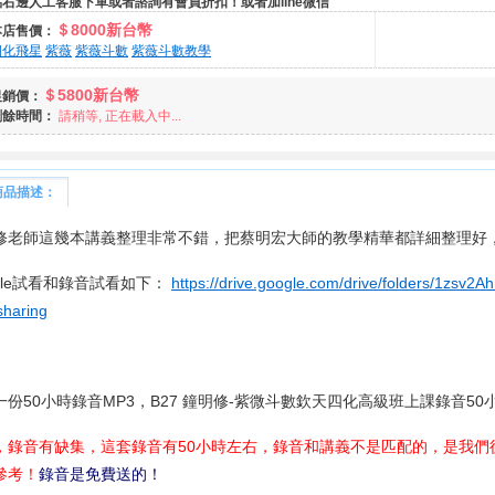
點右邊人工客服下單或者諮詢有會員折扣！或者加line微信
＄8000新台幣
本店售價：
四化飛星
紫薇
紫薇斗數
紫薇斗數教學
＄5800新台幣
促銷價：
剩餘時間：
請稍等, 正在載入中...
商品描述：
修老師這幾本講義整理非常不錯，把蔡明宏大師的教學精華都詳細整理好
ogle試看和錄音試看如下：
https://drive.google.com/drive/folders/1zs
sharing
一份50小時錄音MP3，B27 鐘明修-紫微斗數欽天四化高級班上課錄音50小
，錄音有缺集，這套錄音有50小時左右，錄音和講義不是匹配的，是我們
參考！
錄音是免費送的！