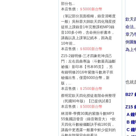
部分包...
本店售價：
＄5000新台幣
（筆記部分頁面模糊，錄音清晰度
欽天
一般）吳秋蓉大師欽天四化飛星授
命法
徒班上課錄音1年完整課程MP3錄
音100多小時，含命例分析書本，
章乃
講義以及上課筆記紙本，因為是
例圖
10年前...
本店售價：
＄6000新台幣
為上
Z15-2鐘明修-三才四象乾坤戊己
門：左右昌曲專論〈斗數最高論斷
祕儀〉影印本【书本95页】，另
有鐘明修2016年紫微斗數弟子班
秘儀出售，僅需6000台幣，新
也就
版，...
本店售價：
＄2500新台幣
B2
蔡明宏欽天四化授徒進階命例整理
（民國90年版）【已提供試看】
本店售價：
＄5000新台幣
Z1
林清華-學費30萬的紫微斗數MP3
A 
55集國語發音（錄音雜音大） +欽
B 
天四化斗數秘儀斷訣手稿180頁，
C 
講義中更透露一般書中鮮少提到的
斗數在陰陽宅中的看法