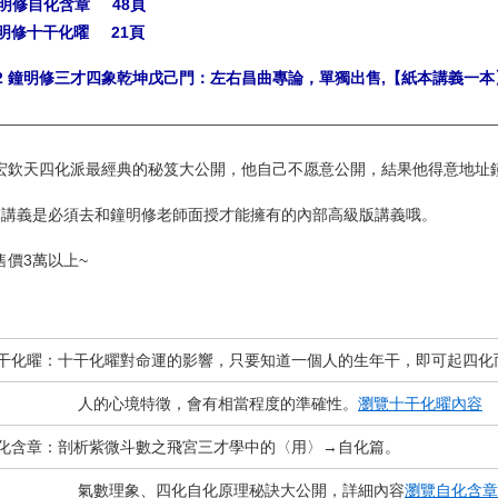
鐘明修自化含章 48頁
鐘明修十干化曜 21頁
5-2 鐘明修三才四象乾坤戊己門：左右昌曲專論，單獨出售,【紙本講義一本
————————————————————————————————
宏欽天四化派最經典的秘笈大公開，他自己不愿意公開，結果他得意地址
本講義是必須去和鐘明修老師面授才能擁有的內部高級版講義哦。
售價3萬以上~
干化曜：
十干化曜對命運的影響，
只要知道一個人的生年干，即可起四化
人的心境特徵，會有相當程度的準確性。
瀏覽十干化曜內容
化含章：
剖析紫微斗數之飛宮三才學中的〈用〉→自化篇。
數理象、四化自化原理秘訣大公開，詳細內容
瀏覽自化含章