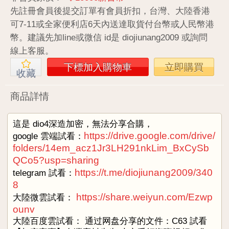
先註冊會員後提交訂單有會員折扣，台灣、大陸香港
可7-11或全家便利店6天內送達取貨付台幣或人民幣港
幣。建議先加line或微信 id是 diojiunang2009 或詢問
線上客服。
下標加入購物車
立即購買
收藏
商品詳情
這是 dio4深造加密，無法分享合購，
https://drive.google.com/drive/
google 雲端試看：
folders/14em_acz1Jr3LH291nkLim_BxCySb
QCo5?usp=sharing
https://t.me/diojiunang2009/340
telegram 試看：
8
https://share.weiyun.com/Ezwp
大陸微雲試看：
ounv
大陸百度雲試看： 通过网盘分享的文件：C63 試看