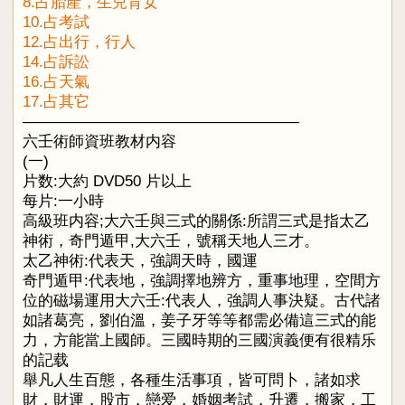
8.占胎產，生兒育女
10.占考試
12.占出行，行人
14.占訴訟
16.占天氣
17.占其它
——————————————————
六壬術師資班教材内容
(一)
片数:大約 DVD50 片以上
每片:一小時
高級班内容;大六壬與三式的關係:所謂三式是指太乙
神術，奇門遁甲,大六壬，號稱天地人三才。
太乙神術:代表天，強調天時，國運
奇門遁甲:代表地，強調擇地辨方，重事地理，空間方
位的磁場運用大六壬:代表人，強調人事決疑。古代諸
如諸葛亮，劉伯溫，姜子牙等等都需必備這三式的能
力，方能當上國師。三國時期的三國演義便有很精乐
的記载
舉凡人生百態，各種生活事項，皆可問卜，諸如求
財，財運，股市，戀爱，婚姻考試，升遷，搬家，工