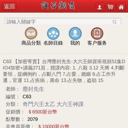
返回
商品分類
名師目錄
我的
客户服务
C63 【加密寄賣】台灣塵封先生-大六壬師資班視頻51集D
IO4加密+講義271頁，授課内容: 1. 八殺 3.12 天將 4.判斷
要領，提綱例約，占斷八門 7.占愛，婚姻 9.占工作升
遷，官運 11.占疾病，壽命 13.占失物，盗劫 15
塵封先生
老師：
編號：
C63
奇門六壬太乙
大六壬神課
分類：
促銷價：
＄6500新台幣
點擊數：
2079
非會員原價：
＄10000新台幣