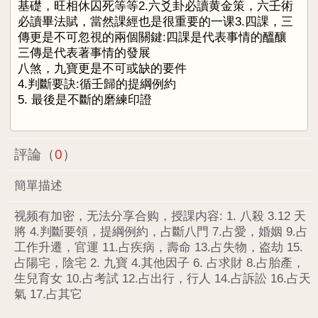
基礎，旺相休囚死等等2.六爻卦必讀黄金策，六壬術
必讀畢法賦，當然課經也是很重要的一课3.四課，三
傳更是不可忽視的兩個關鍵:四課是代表事情的醞釀
三傳是代表著事情的發展
八煞，九寶更是不可或缺的要件
4.判斷要訣:循壬歸的提綱例約
5. 最後是不斷的磨練印證
評論（
0
）
簡單描述
视频有加密，无法分享合购，授課内容: 1. 八殺 3.12 天
將 4.判斷要領，提綱例約，占斷八門 7.占愛，婚姻 9.占
工作升遷，官運 11.占疾病，壽命 13.占失物，盗劫 15.
占陽宅，陰宅 2. 九寶 4.其他因子 6. 占求財 8.占胎產，
生兒育女 10.占考試 12.占出行，行人 14.占訴訟 16.占天
氣 17.占其它