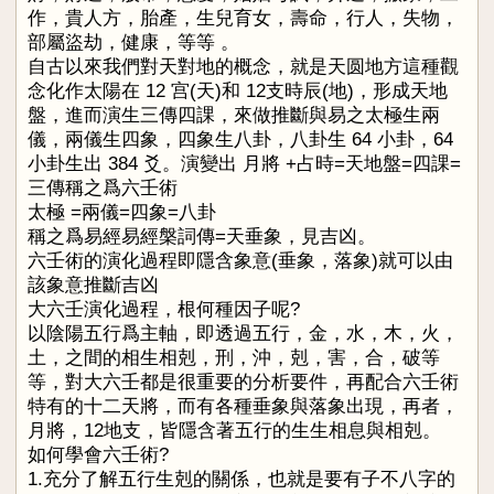
作，貴人方，胎產，生兒育女，壽命，行人，失物，
部屬盜劫，健康，等等 。
自古以來我們對天對地的概念，就是天圆地方這種觀
念化作太陽在 12 宫(天)和 12支時辰(地)，形成天地
盤，進而演生三傳四課，來做推斷與易之太極生兩
儀，兩儀生四象，四象生八卦，八卦生 64 小卦，64
小卦生出 384 爻。演變出 月將 +占時=天地盤=四課=
三傳稱之爲六壬術
太極 =兩儀=四象=八卦
稱之爲易經
易經槃詞傳=天垂象，見吉凶。
六壬術的演化過程即隱含象意(垂象，落象)就可以由
該象意推斷吉凶
大六壬演化過程，根何種因子呢?
以陰陽五行爲主軸，即透過五行，金，水，木，火，
土，之間的相生相剋，刑，沖，剋，害，合，破等
等，對大六壬都是很重要的分析要件，再配合六壬術
特有的十二天將，而有各種垂象與落象出現，再者，
月將，12地支，皆隱含著五行的生生相息與相剋。
如何學會六壬術?
1.充分了解五行生剋的關係，也就是要有子不八字的